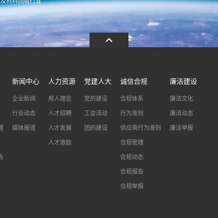
池及材料回收行业
.com
13486326037
0086-0573-88
新闻中心
人力资源
党建人大
诚信合规
廉洁建设
企业新闻
用人理念
党的建设
合规体系
廉洁文化
行业动态
人才招聘
工会活动
行为准则
廉洁动态
理
媒体报道
人才发展
团的建设
供应商行为准则
廉洁举报
人才激励
合规管理
告
合规动态
合规报告
合规举报