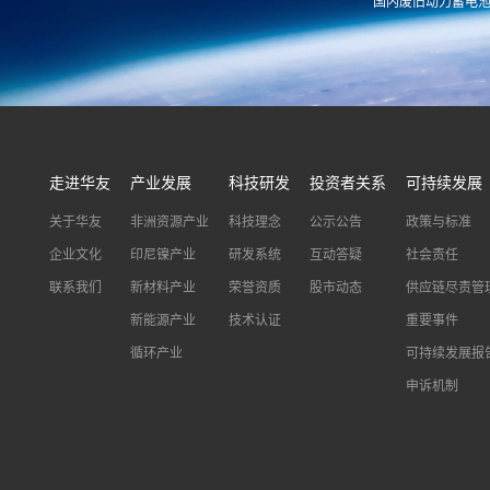
国内废旧动力蓄电
xnymarket@huayou.com
hyxh@huayou
走进华友
产业发展
科技研发
投资者关系
可持续发展
关于华友
非洲资源产业
科技理念
公示公告
政策与标准
企业文化
印尼镍产业
研发系统
互动答疑
社会责任
联系我们
新材料产业
荣誉资质
股市动态
供应链尽责管
新能源产业
技术认证
重要事件
循环产业
可持续发展报
申诉机制