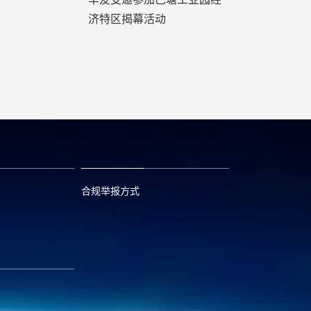
济特区揭幕活动
合规举报方式
6
0573—88589103
com
report@huayou.com