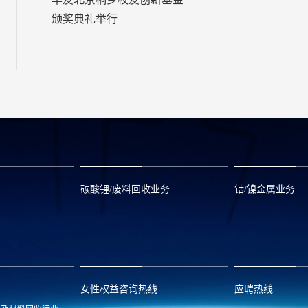
颁奖典礼举行
碳酸锂/废料回收业务
钴/镍金属业务
om
zwx@huayou.com
0573-8858999
qhd@huayou.
女性权益咨询热线
应聘热线