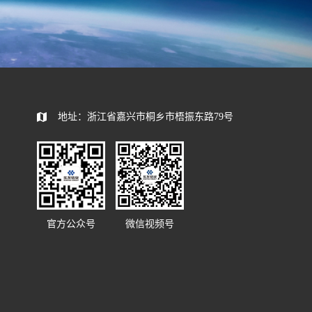
585392
地址：浙江省嘉兴市桐乡市梧振东路79号
官方公众号
微信视频号