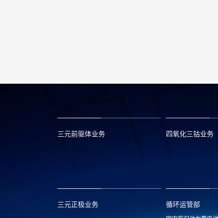
三元前驱体业务
四氧化三钴业务
xclmarket@huayou.com
lvc@huayou.c
三元正极业务
循环运管部