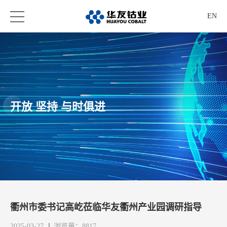
EN
开放 坚持 与时俱进
衢州市委书记高屹莅临华友衢州产业园调研指导
2025-03-27
浏览量：8817