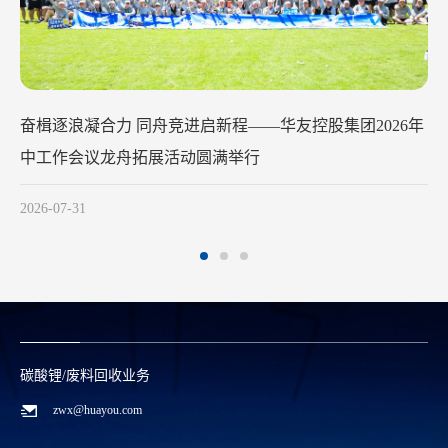
华友控股集团2026年
华友钴业20
议龙舟拓展活动圆满举行
2026-07-29
碳酸锂/废料回收业务
zwx@huayou.com