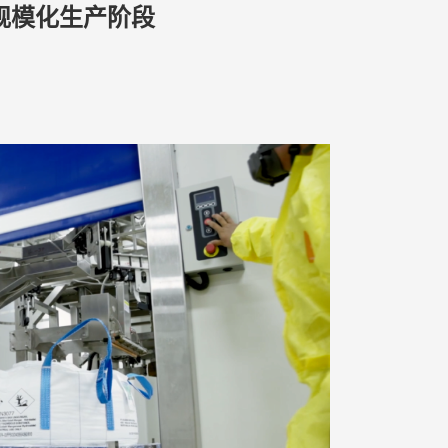
规模化生产阶段