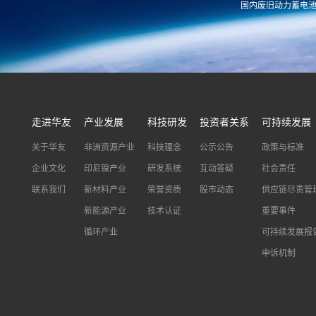
国内废旧动力蓄电
xnymarket@huayou.com
hyxh@huayou
走进华友
产业发展
科技研发
投资者关系
可持续发展
关于华友
非洲资源产业
科技理念
公示公告
政策与标准
企业文化
印尼镍产业
研发系统
互动答疑
社会责任
联系我们
新材料产业
荣誉资质
股市动态
供应链尽责管
新能源产业
技术认证
重要事件
循环产业
可持续发展报
申诉机制