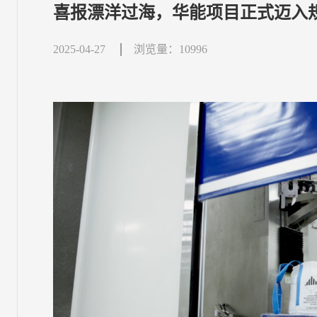
喜报漂洋过海，华能项目正式迈入
2025-04-27
浏览量：10996