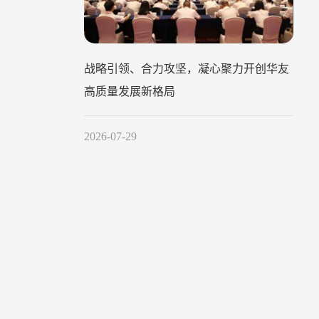
战略引领、合力攻坚，凝心聚力开创华友
高质量发展新格局
2026-07-29