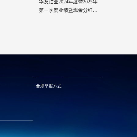
华友钴业2024年度暨2025年
第一季度业绩暨现金分红说
明会召开
合规举报方式
6
0573—88589103
com
report@huayou.com