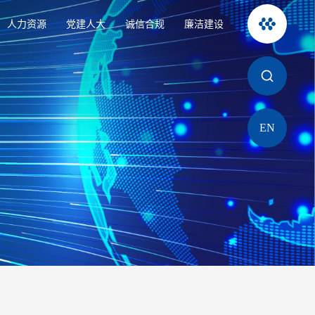
人力资源
党建人大
诚信合规
廉洁建设
EN