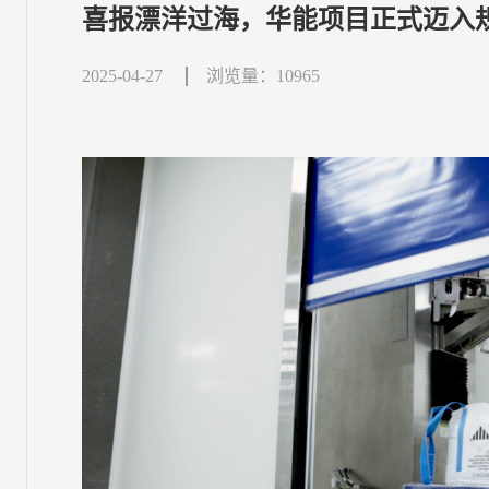
喜报漂洋过海，华能项目正式迈入
2025-04-27
浏览量：10965