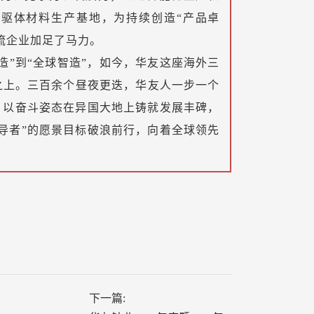
驱体材料生产基地，为持续创造“产品卓
流企业加足了马力。
造”到“全球智造”，如今，华友这座海外三
之上。三百余个昼夜更迭，华友人一步一个
，以奋斗姿态在异国大地上铸就发展丰碑，
导者”的愿景目标破浪前行，向着全球领先
下一篇: