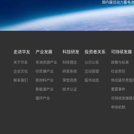
国内废旧动力蓄电
xnymarket@huayou.com
hyxh@huayou
走进华友
产业发展
科技研发
投资者关系
可持续发展
关于华友
非洲资源产业
科技理念
公示公告
政策与标准
企业文化
印尼镍产业
研发系统
互动答疑
社会责任
联系我们
新材料产业
荣誉资质
股市动态
供应链尽责管
新能源产业
技术认证
重要事件
循环产业
可持续发展报
申诉机制