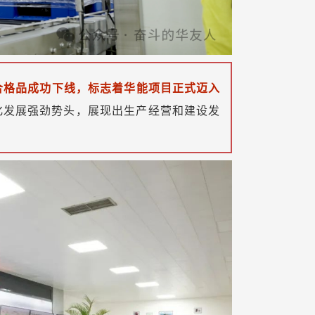
合格品成功下线，标志着华能项目正式迈入
化发展强劲势头，展现出生产经营和建设发