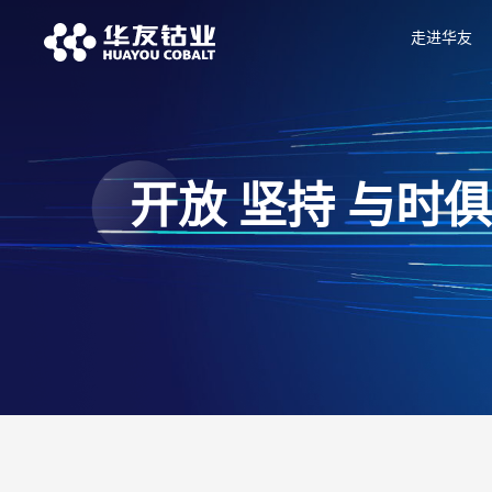
走进华友
开放 坚持 与时