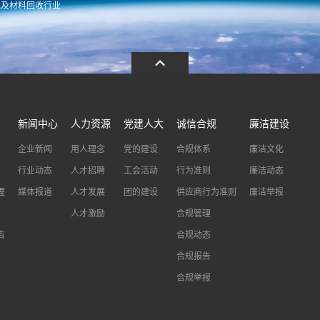
池及材料回收行业
.com
13486326037
0086-0573-88
新闻中心
人力资源
党建人大
诚信合规
廉洁建设
企业新闻
用人理念
党的建设
合规体系
廉洁文化
行业动态
人才招聘
工会活动
行为准则
廉洁动态
理
媒体报道
人才发展
团的建设
供应商行为准则
廉洁举报
人才激励
合规管理
告
合规动态
合规报告
合规举报