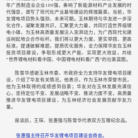
年广西制造业企业100强，奏响了新能源材料产业发展的时
代强音，谱写了现代化产业基地建设的辉煌篇章。当前，华
友锂电项目势头强劲、未来可期。玉林期待与华友进一步深
化合作，凝聚发展共识，汇聚更大力量，共同打造世界级锂
电小镇，为玉林高质量发展注入澎湃动力，为广西现代化建
设树起地企合作标杆。我们将以更大力度、更实举措、更高
标准，提速破解难题，提质优化服务，全力保障华友在玉林
投资项目建设，争取形成更大产能、实现更大效益，共绘
“世界锂电材料看中国、中国锂电材料看广西”的壮美蓝图。
陈雪华感谢玉林市委、市政府全力支持华友锂电项目建
设，介绍了华友有关情况。他表示，作为玉林市荣誉市民，
他为玉林取得的成绩感到自豪；华友对在玉林发展充满信
心，坚持定位不变、发展战略不变、推进力度不变，高质量
推进华友锂电项目建设，为玉林经济社会发展贡献华友力
量。
座谈后，王琛、张惠强与陈雪华代表双方互赠纪念品。
张
惠强主持召开华友锂电项目建设会商会
。