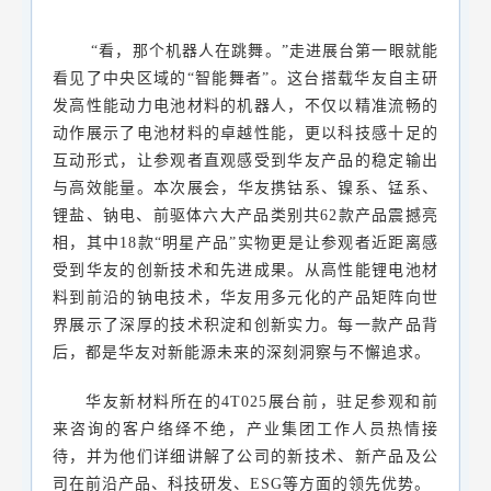
“看，那个机器人在跳舞。”走进展台第一眼就能
看见了中央区域的“智能舞者”。这台搭载华友自主研
发高性能动力电池材料的机器人，不仅以精准流畅的
动作展示了电池材料的卓越性能，更以科技感十足的
互动形式，让参观者直观感受到华友产品的稳定输出
与高效能量。
本次展会，华友携钴系、镍系、锰系、
锂盐、钠电、前驱体六大产品类别共62款产品震撼亮
相，其中18款“明星产品”实物更是让参观者近距离感
受到华友的创新技术和先进成果。从高性能锂电池材
料到前沿的钠电技术，华友用多元化的产品矩阵向世
界展示了深厚的技术积淀和创新实力。每一款产品背
后，都是华友对新能源未来的深刻洞察与不懈追求。
华友新材料所在的4T025展台前，驻足参观和前
来咨询的客户络绎不绝，产业集团工作人员热情接
待，并为他们详细讲解了公司的新技术、新产品及公
司在前沿产品、科技研发、ESG等方面的领先优势。