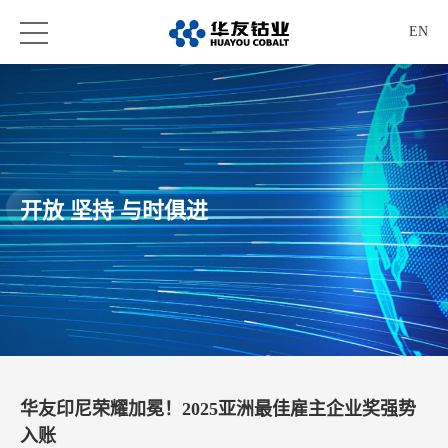
EN
开放 坚持 与时俱进
华友印尼荣耀加冕！2025亚洲最佳雇主企业奖强势
入账