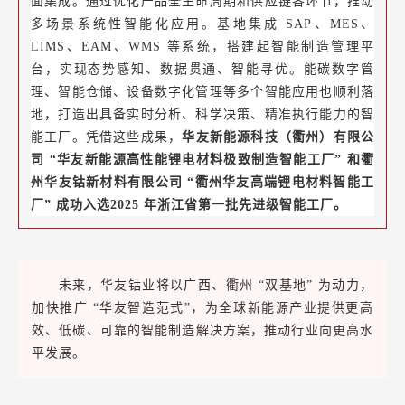
面集成。通过优化产品全生命周期和供应链各环节，推动
多场景系统性智能化应用。基地集成 SAP、MES、
LIMS、EAM、WMS 等系统，搭建起智能制造管理平
台，实现态势感知、数据贯通、智能寻优。能碳数字管
理、智能仓储、设备数字化管理等多个智能应用也顺利落
地，打造出具备实时分析、科学决策、精准执行能力的智
能工厂。凭借这些成果，
华友新能源科技（衢州）有限公
司 “华友新能源高性能锂电材料极致制造智能工厂” 和衢
州华友钴新材料有限公司 “衢州华友高端锂电材料智能工
厂” 成功入选
2025 年浙江省第一批先进级智能工厂。
未来，华友钴业将以广西、衢州 “双基地” 为动力，
加快推广 “华友智造范式”，为全球新能源产业提供更高
效、低碳、可靠的智能制造解决方案，推动行业向更高水
平发展。