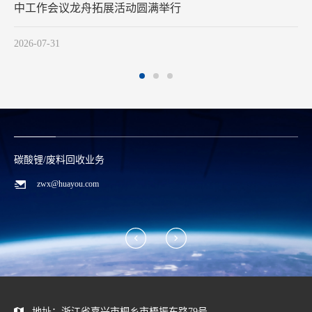
中工作会议龙舟拓展活动圆满举行
2
2026-07-31
碳酸锂/废料回收业务
zwx@huayou.com
地址：浙江省嘉兴市桐乡市梧振东路79号