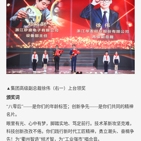
▲集团高级副总裁徐伟（右一）上台领奖
颁奖词
“八零后”——是你们的年龄标签；创新争先——是你们共同的精神
名片。
眼里有光、心中有梦，脚踏实地、笃定前行。技术革新攻坚克难，
科技创新孜孜不倦。你们践行新时代工匠精神，勇立潮头、奋楫争
先！为“衢州智造”倾才智，为“工业强市”唱合音。