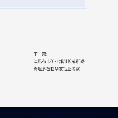
下一篇:
津巴布韦矿业部部长威斯顿·
奇坦多莅临华友钴业考察交
流