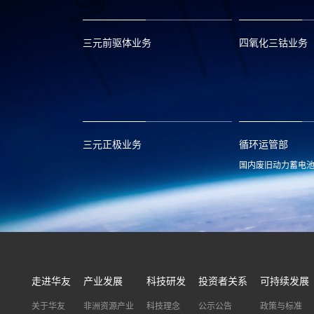
三元前驱体业务
四氧化三钴业务
xclmarket@huayou.com
lvc@huayou.c
三元正极业务
循环运管部
国内废旧动力蓄电
xnymarket@huayou.com
hyxh@huayou
走进华友
产业发展
科技研发
投资者关系
可持续发展
关于华友
非洲资源产业
科技理念
公示公告
政策与标准