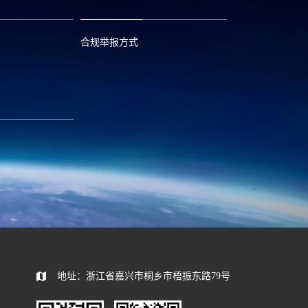
合规举报方式
6
0573—88589103
com
report@huayou.com
585392
地址：浙江省嘉兴市桐乡市梧振东路79号