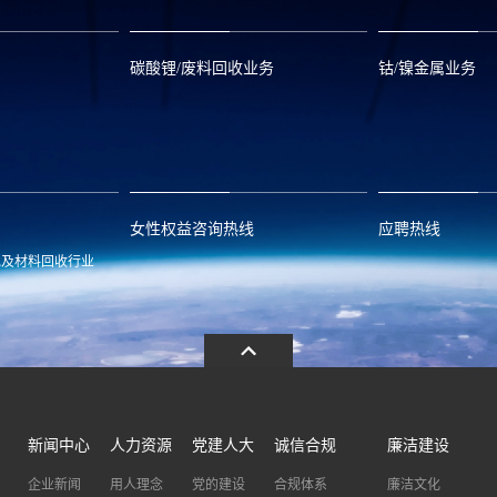
碳酸锂/废料回收业务
钴/镍金属业务
om
zwx@huayou.com
0573-8858999
qhd@huayou.
女性权益咨询热线
应聘热线
池及材料回收行业
.com
13486326037
0086-0573-88
新闻中心
人力资源
党建人大
诚信合规
廉洁建设
企业新闻
用人理念
党的建设
合规体系
廉洁文化