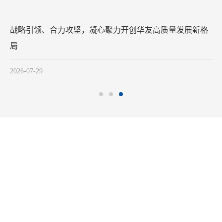
战略引领、合力攻坚，凝心聚力开创华友高质量发展新格
局
2026-07-29
合规举报方式
0573—88589103
report@huayou.com