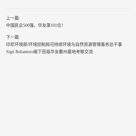
上一篇:
中国民企500强，华友第101位！
下一篇:
印尼环境部/环境控制局可持续环境与自然资源管理事务总干事
Sigit Reliantoro阁下莅临华友衢州基地考察交流