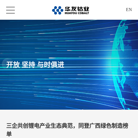
EN
开放 坚持 与时俱进
三企共创锂电产业生态典范，同登广西绿色制造榜
单