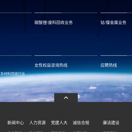
碳酸锂/废料回收业务
钴/镍金属业务
om
zwx@huayou.com
0573-8858999
qhd@huayou.
女性权益咨询热线
应聘热线
池及材料回收行业
.com
13486326037
0086-0573-88
新闻中心
人力资源
党建人大
诚信合规
廉洁建设