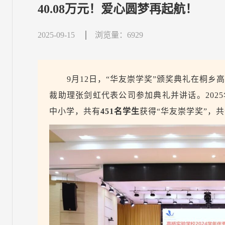
40.08万元！爱心圆梦再起航！
2025-09-15
浏览量：6929
9月12日，“华友崇学奖”颁奖典礼在桐乡
裁助理张剑虹代表公司参加典礼
并讲话。20
中小学，共有
451名学生
获得“华友崇学奖”
，共