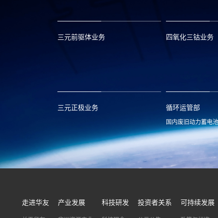
三元前驱体业务
四氧化三钴业务
xclmarket@huayou.com
lvc@huayou.c
三元正极业务
循环运管部
国内废旧动力蓄电
xnymarket@huayou.com
hyxh@huayou
走进华友
产业发展
科技研发
投资者关系
可持续发展