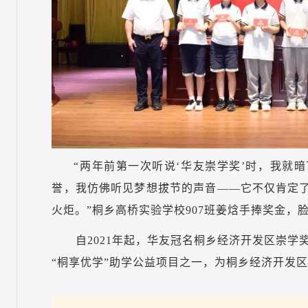
“两年前第一次听说‘华友崇学奖’时，我就
誉，我仿佛听见梦想拔节的声音——它不仅肯定
火炬。”桐乡高桥实验学校907班姜焓手捧奖金，
自2021年起，华友冠名桐乡经济开发区崇学
“桐享优学”助学公益项目之一，为桐乡经济开发