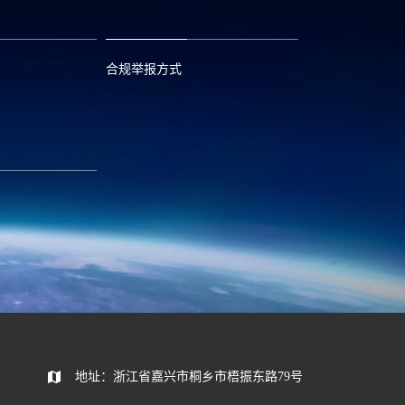
合规举报方式
6
0573—88589103
com
report@huayou.com
585392
地址：浙江省嘉兴市桐乡市梧振东路79号