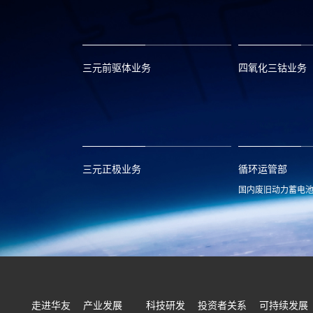
三元前驱体业务
四氧化三钴业务
xclmarket@huayou.com
lvc@huayou.c
三元正极业务
循环运管部
国内废旧动力蓄电
xnymarket@huayou.com
hyxh@huayou
走进华友
产业发展
科技研发
投资者关系
可持续发展