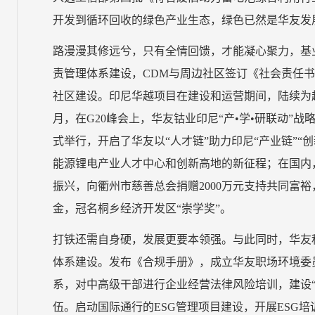
开发到循环回收的绿色产业生态，绿色已然是华友发
路漫漫其修远兮，只有全情回馈，才能凝心聚力，基
责管理体系建设，CDM与周边社区签订《社会责任书
社区建设。印尼华越项目在建设和运营期间，陆续为超过
月，在G20峰会上，华友钴业印尼“产•学•研联动”
式举行，开启了华友以“人才链”助力印尼“产业链”“
能源锂电产业人才中心和创新高地的新征程；在国内，
振兴，向衢州市慈善总会捐赠2000万元支持共同富裕
金，冠名桐乡经济开发区“崇学奖”。
打铁还需自身硬，发展更要本领强。与此同时，华友
体系建设。发布《合规手册》，成立华友职场环境委
系，对中高级干部进行企业经营法律风险培训，建设
伍。启动国际通行的ESG管理项目建设，开展ESG