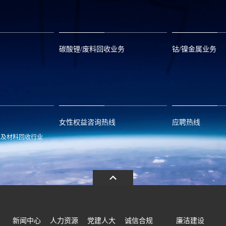
碳酸锂/废料回收业务
钴/镍金属业务
om
zwx@huayou.com
0573-8858999
qhd@huayou.
女性权益咨询热线
应聘热线
池及材料回收行业
.com
13486326037
0086-0573-88
新闻中心
人力资源
党建人大
诚信合规
廉洁建设