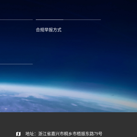
合规举报方式
6
0573—88589103
com
report@huayou.com
585392
地址：浙江省嘉兴市桐乡市梧振东路79号