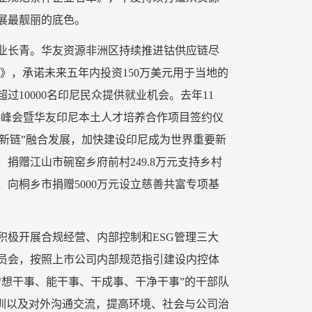
展最靓丽的底色。
业长青。华友资源非洲区持续推进钴供应链尽
》，承诺未来五年内投资150万美元用于当地的
10000名印尼民众提供就业机会。去年11
战略峰会暨华友印尼本土人才培养合作项目签约仪
创新链”融合发展，加快建设印尼成为世界重要新
捐赠江山市碗窑乡府前村249.8万元支持乡村
，向桐乡市捐赠5000万元设立慈善共富专项基
积极开展合规经营、内部控制和ESG管理三大
员会，按照上市公司内部规范指引建设内控体
“想干事、能干事、干成事、干净干事”的干部队
培训以及对外沟通交流，提高环境、社会与公司治