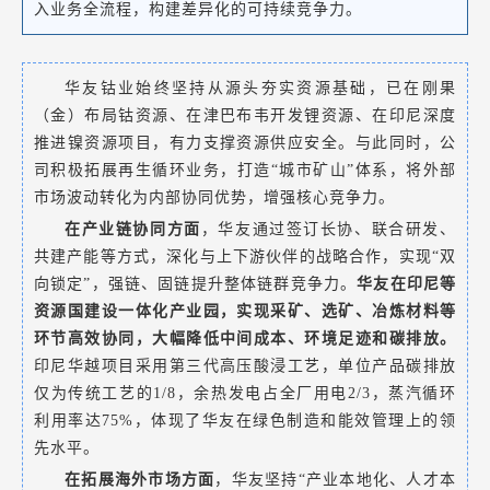
入业务全流程，构建差异化的可持续竞争力。
华友钴业始终坚持从源头夯实资源基础，已在刚果
（金）布局钴资源、在津巴布韦开发锂资源、在印尼深度
推进镍资源项目，有力支撑资源供应安全。与此同时，公
司积极拓展再生循环业务，打造“城市矿山”体系，将外部
市场波动转化为内部协同优势，增强核心竞争力。
在产业链协同方面
，华友通过签订长协、联合研发、
共建产能等方式，深化与上下游伙伴的战略合作，实现“双
向锁定”，强链、固链提升整体链群竞争力。
华友在印尼等
资源国建设一体化产业园，实现采矿、选矿、冶炼材料等
环节高效协同，大幅降低中间成本、环境足迹和碳排放。
印尼华越项目采用第三代高压酸浸工艺，单位产品碳排放
仅为传统工艺的1/8，余热发电占全厂用电2/3，蒸汽循环
利用率达75%，体现了华友在绿色制造和能效管理上的领
先水平。
在拓展海外市场方面
，华友坚持“产业本地化、人才本