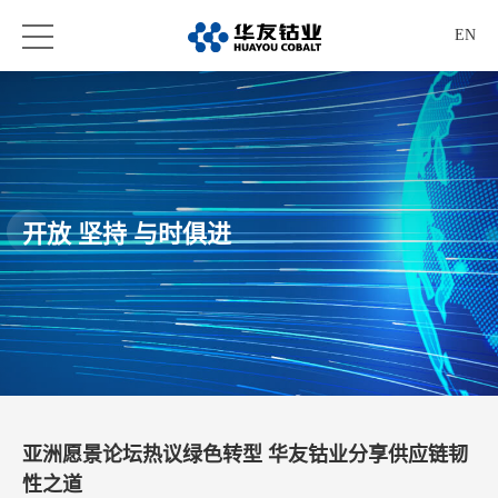
EN
开放 坚持 与时俱进
亚洲愿景论坛热议绿色转型 华友钴业分享供应链韧
性之道