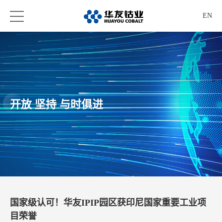
EN
开放 坚持 与时俱进
国家级认可！华友IPIP园区获印尼国家重要工业项
目荣誉