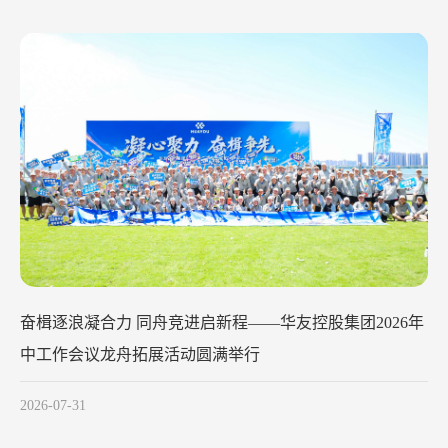
华友钴业2026年中工作会议在苏州召
2026-07-29