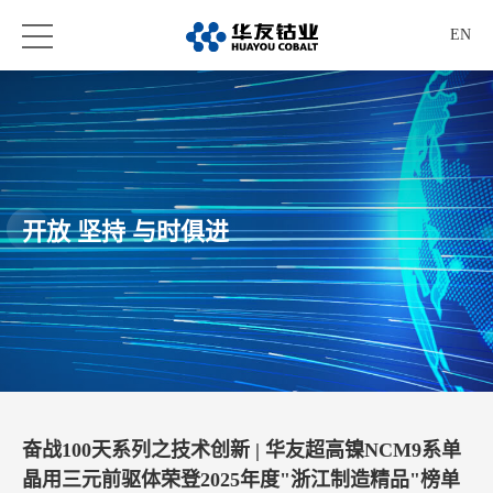
EN
开放 坚持 与时俱进
奋战100天系列之技术创新 | 华友超高镍NCM9系单
晶用三元前驱体荣登2025年度"浙江制造精品"榜单