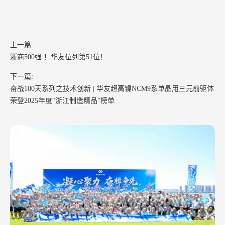
上一篇:
浙商500强 ！华友位列第51位！
下一篇:
奋战100天系列之技术创新 | 华友超高镍NCM9系单晶用三元前驱体
荣登2025年度"浙江制造精品"榜单