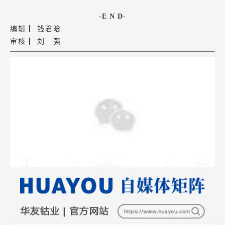
-E N D-
编辑 ▏钱君晗
审核 ▏刘 强