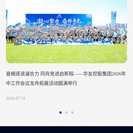
奋楫逐浪凝合力 同舟竞进启新程——华友控股集团2026年
中工作会议龙舟拓展活动圆满举行
2
2026-07-31