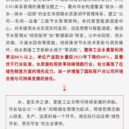
ESG体系管理的重要议题之一，衢州华友构建覆盖“取水—用
水—排水—回用”的全生命周期水资源闭环管理体系，建立“公
司—车间—设备”三级节水管理架构。依托智慧能源调度中
心，对关键用水点实现实时监控、动态预警与智能调度，推动
节水管理从“经验指导”向“数据驱动”转变，以中水回用、洗水
浓缩、冷凝水回收等措施，持续推进节水技术革新与高效循
环，纯水制备工艺新鲜水趋于“零消耗”。
整体工业水重复利用
率达86%以上，单位产品取水量较2023年下降约60%，显著
优于行业标准，水资源利用效率持续领跑行业，充分展现了在
绿色制造方面的领先实力，进一步增强了国际客户对公司环境
合规与可持续发展的信任。
水，是生命之源，更是工业文明可持续发展的命脉。
华友钴业以“一滴水”的精细化管理为起点，将绿色理念融
入研发、生产、运营的每一个环节，用实际行动诠释“绿色
华友、责任华友”的企业使命。