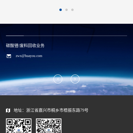
钴/镍金属业务
0573-88589996
qhd@huayou.com
地址：浙江省嘉兴市桐乡市梧振东路79号