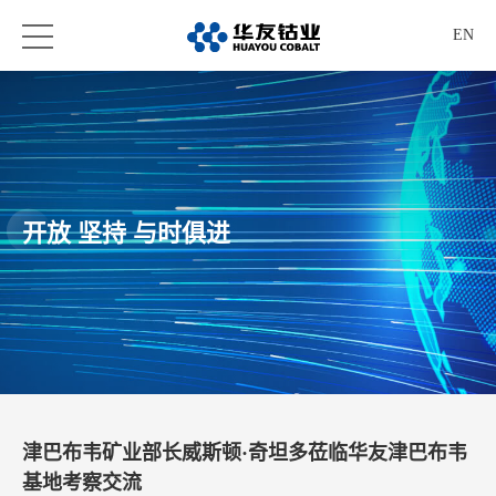
EN
开放 坚持 与时俱进
津巴布韦矿业部长威斯顿·奇坦多莅临华友津巴布韦
基地考察交流