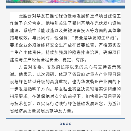
张雁云对华友在推动绿色低碳发展和重点项目建设工
作给予充分肯定。他特别关注了衢州基地在光伏发电设施
建设、系统性节能改造以及关键设备投入等方面的具体举
措与成效。与此同时，他强调：“安全是华友的生命线”，
要求企业必须始终将安全生产放在首要位置，严格落实安
全生产主体责任，持续加强风险隐患排查治理，确保项目
建设与生产经营全程安全、稳定、有序。
方圆对省委、省政府长期以来的关心与支持表示感
谢。他表示，此次调研，体现了省政府对重点产业项目建
设与绿色转型升级的高度重视，也为华友衢州产业园的下
一步发展指明了方向。华友钴业将坚决贯彻落实调研组的
指示要求，在确保绝对安全的前提下，加快推进项目建设
与技术创新，以实际行动践行绿色低碳发展理念，为浙江
省经济高质量发展贡献华友力量。