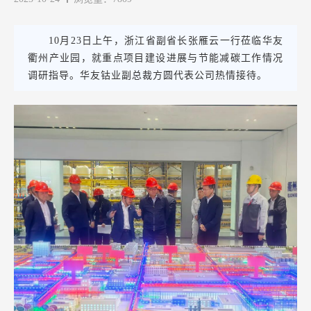
10月23日上午，浙江省副省长张雁云一行莅临华友
衢州产业园，就重点项目建设进展与节能减碳工作情况
调研指导。华友钴业副总裁方圆代表公司热情接待。