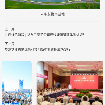
▲华友衢州基地
上一篇:
共启绿色新程 | 华友三家子公司通过能源管理体系认证！
下一篇:
华友钴业首笔绿色科技创新中期票据成功发行