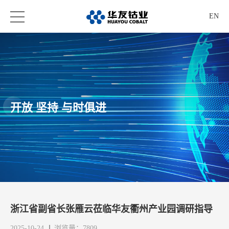
EN
开放 坚持 与时俱进
浙江省副省长张雁云莅临华友衢州产业园调研指导
2025-10-24
浏览量：7809