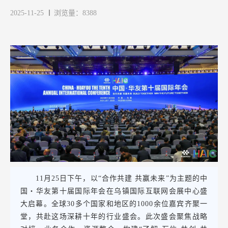
2025-11-25
浏览量：8388
11月25日下午，以“合作共建 共赢未来”为主题的中
国・华友第十届国际年会在乌镇国际互联网会展中心盛
大启幕。全球30多个国家和地区的1000余位嘉宾齐聚一
堂，共赴这场深耕十年的行业盛会。此次盛会聚焦战略