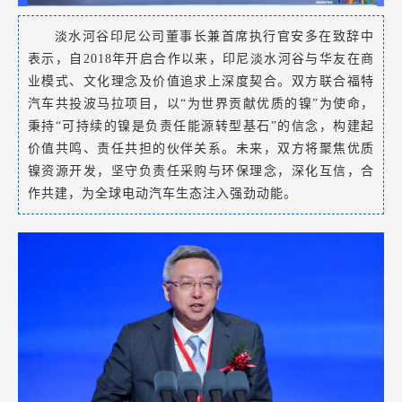
淡水河谷印尼公司董事长兼首席执行官安多在致辞中
表示，自2018年开启合作以来，印尼淡水河谷与华友在商
业模式、文化理念及价值追求上深度契合。双方联合福特
汽车共投波马拉项目，以“为世界贡献优质的镍”为使命，
秉持“可持续的镍是负责任能源转型基石”的信念，构建起
价值共鸣、责任共担的伙伴关系。未来，双方将聚焦优质
镍资源开发，坚守负责任采购与环保理念，深化互信，合
作共建，为全球电动汽车生态注入强劲动能。