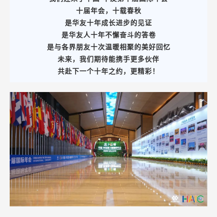
十届年会，十载春秋
是华友十年成长进步的见证
是华友人十年不懈奋斗的答卷
是与各界朋友十次温暖相聚的美好回忆
未来，我们期待能携手更多伙伴
共赴下一个十年之约，更精彩！