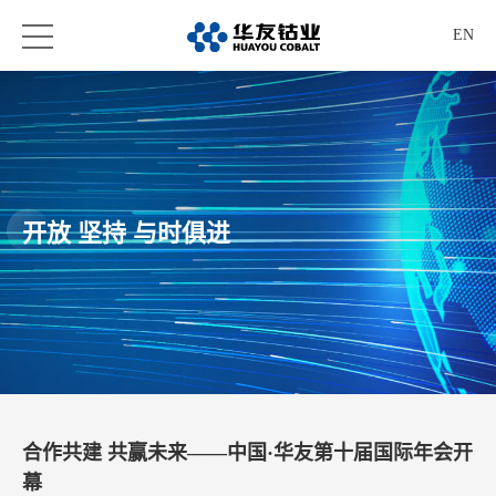
EN
开放 坚持 与时俱进
合作共建 共赢未来——中国·华友第十届国际年会开
幕