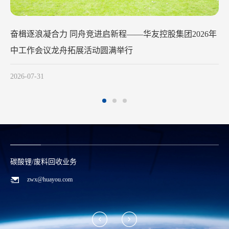
华友钴业2026年中工作会议在苏州召开
2026-07-29
钴/镍金属业务
0573-88589996
qhd@huayou.com