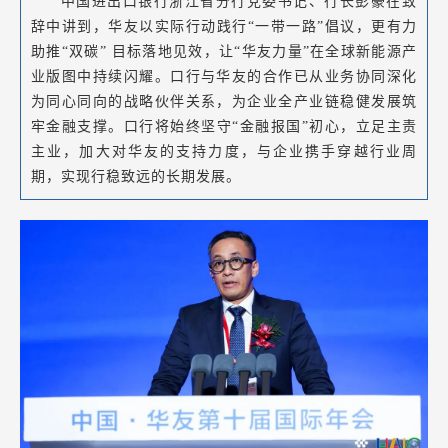
中国进出口银行浙江省分行党委书记、行长彭豪在致
辞中讲到，华友以实际行动践行“一带一路”倡议，更有力
助推“双碳” 目标落地见效，让“华友力量”在全球新能源产
业版图中持续闪耀。口行与华友的合作已从业务协同深化
为同心同向的战略伙伴关系，为企业全产业链稳健发展筑
牢金融支撑。口行将始终坚守“金融报国”初心，立足主责
主业，加大对华友的支持力度，与企业携手穿越行业周
期，实现行稳致远的长期发展。