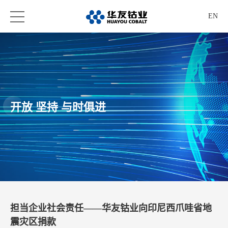
EN
开放 坚持 与时俱进
担当企业社会责任——华友钴业向印尼西爪哇省地
震灾区捐款