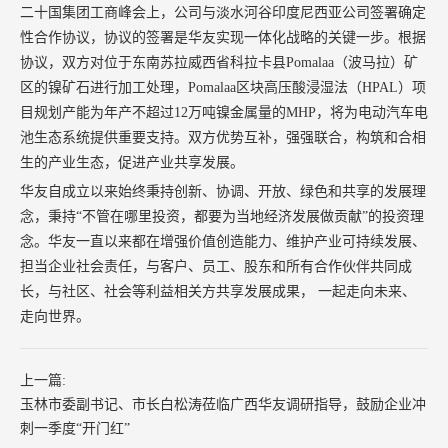
二十国集团工商峰会上，公司与淡水河谷印度尼西亚公司签署确定
性合作协议，协议的签署是华友实现一体化战略的关键一步。根据
协议，双方对位于东南苏拉威西省科拉卡县Pomalaa（波马拉）矿
区的镍矿石进行加工处理，Pomalaa区块高压酸浸湿法（HPAL）项
目规划产能为年产不超过12万吨镍金属量的MHP，将为电动汽车电
池生态系统提供重要支持。双方优势互补，强强联合，构筑和合相
生的产业生态，促进产业共享发展。
华友自成立以来始终秉持创新、协调、开放、绿色和共享的发展理
念，秉持“不管在哪里投资，都要为当地经济发展做贡献”的投资理
念。华友一直以来都在增强价值创造能力、维护产业可持续发展、
担当企业社会责任，与客户、员工、股东和所有合作伙伴共同成
长，与社区、社会等利益相关方共享发展成果， 一起走向未来、
走向世界。
上一篇:
玉林市委副书记、市长白松涛莅临广西华友调研指导，鼓励企业冲
刺一季度“开门红”