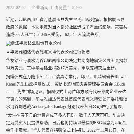
2023-02-02
企业新闻
浏览量：10400
近期，印尼西爪哇省万隆展玉县发生里氏5.6级地震。根据展玉县
政府的数据，本次地震对当地部分社区造成了严重的影响，灾害共
造成602人死亡；2,046人受伤， 62,545 人流离失所。
▲华友雅加达代表处陈义博代表公司进行捐赠
华友钴业与淡水河谷印尼两家公司决定共同向地震灾区展玉县捐款
34万美元，其中华友钴业捐款17万美元，用以支持灾后重建。
捐赠仪式在万隆市Al-Jabbar清真寺举行。印尼西爪哇省省长Ridwan
Kamil先生出席捐赠仪式，省秘书兼地区灾害管理委员会会长Budi
Juanda先生到场见证。捐赠仪式上两位印方政府代表都向企业表达
了衷心的感谢，华友雅加达代表处首席代表陈义博受公司委托和淡
水河谷副总裁Adriansyah Chaniago分别代表各自公司进行了捐赠。
“发生在展玉县的地震造成了多人死伤，数千人无家可归。华友决
定为受灾人民提供帮助，日后也将持续以最佳的ESG理念为印尼社
会作出贡献。”华友代表在捐赠仪式上讲到。2022年11月13日，在