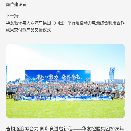
岗位建设者
下一篇:
华友循环与大众汽车集团（中国）举行退役动力电池综合利用合作
成果交付暨产品交接仪式
奋楫逐浪凝合力 同舟竞进启新程——华友控股集团2026年
华