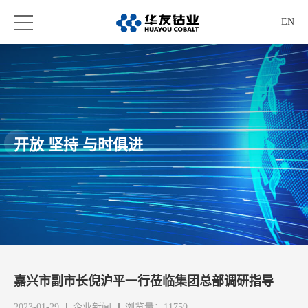
EN
开放 坚持 与时俱进
嘉兴市副市长倪沪平一行莅临集团总部调研指导
2023-01-29
企业新闻
浏览量：11759