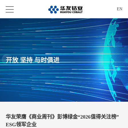
EN
开放 坚持 与时俱进
华友荣膺《商业周刊》彭博绿金“2026值得关注榜”
ESG领军企业