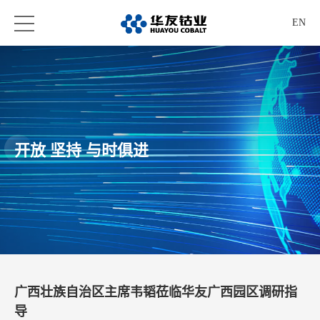
EN
开放 坚持 与时俱进
广西壮族自治区主席韦韬莅临华友广西园区调研指
导