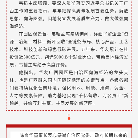
韦韬主席强调，要深入贯彻落实习近平总书记关于广
西工作的重要指示，牢牢把握高质量发展首要任务，解放
思想、向海图强，因地制宜发展新质生产力，做大做强向
海经济。
在园区观景台，韦韬主席亲切询问，详细了解企业“资
源—冶炼—材料—循环回收”全链条布局、核心产品、工艺
技术、科技创新和绿色低碳进展。五年来，华友累计在桂
投资近500亿元，创造5000多个就业岗位，带动当地经济发
展，韦韬主席给予高度评价。
他指出，华友广西园区是自治区向海经济的龙头支
柱，也是广西融入国内国际双循环的关键节点。各级各部
门要持续优化营商环境，强化用地、用能、用海、资金、
人才等要素保障，助力基地实现“千亿营收、万名员工”新
跨越，共绘互利共赢、共同发展的新蓝图。
陈雪华董事长衷心感谢自治区党委、政府长期以来的