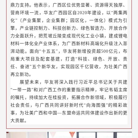
鼎力支持。他表示，广西区位优势显著、资源得天独厚、
营商环境一流，华友广西园区自2020年建设，以“两集两
化”（产业集聚，企业集群；园区化，一体化）模式为引
擎，产业链控制力、科技创新力、绿色智造力、开放合作
力全面跃升，把荒坡丘陵变成现代化工业小镇，
建成锂电
材料一体化全产业体系，为广西新材料高端化升级注入澎
湃动能。面向“十五五”，
华友将新增投资超500亿元
，布
局重大项目及配套基建，打造“科技、绿色、开放、责
任、奋进”五个新华友，实现园区千亿营收，为壮美广西
再立新功。
展望未来，华友将深入践行习近平总书记关于共建
“一带一路”和对广西工作的重要指示精神，牢记韦韬主席
的嘱托，持续加大在桂投资，拓展合作新领域，积极履行
社会责任，与广西共同讲好新时代“向海图强”的精彩故
事，为壮美广西和中国—东盟命运共同体建设作出新的更
大贡献。