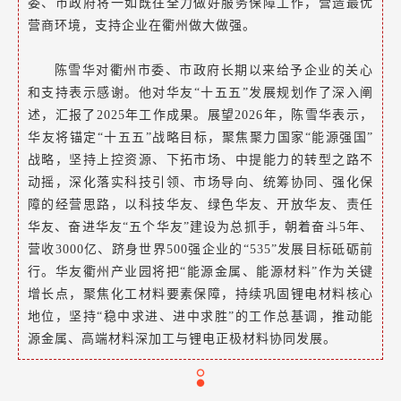
委、市政府将一如既往全力做好服务保障工作，营造最优
营商环境，支持企业在衢州做大做强。
陈雪华对衢州市委、市政府长期以来给予企业的关心
和支持表示感谢。他对华友“十五五”发展规划作了深入阐
述，汇报了2025年工作成果。展望2026年，陈雪华表示，
华友将锚定“十五五”战略目标，聚焦聚力国家“能源强国”
战略，坚持上控资源、下拓市场、中提能力的转型之路不
动摇，深化落实科技引领、市场导向、统筹协同、强化保
障的经营思路，以科技华友、绿色华友、开放华友、责任
华友、奋进华友“五个华友”建设为总抓手，朝着奋斗5年、
营收3000亿、跻身世界500强企业的“535”发展目标砥砺前
行。华友衢州产业园将把“能源金属、能源材料”作为关键
增长点，聚焦化工材料要素保障，持续巩固锂电材料核心
地位，坚持“稳中求进、进中求胜”的工作总基调，推动能
源金属、高端材料深加工与锂电正极材料协同发展。