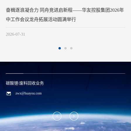
凝合力 同舟竞进启新程——华友控股集团2026年
华友
工作会议龙舟拓展活动圆满举行
2026-0
6-07-31
碳酸锂/废料回收业务
zwx@huayou.com