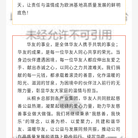
新年开工首日，春寒料峭的多瑙河畔暖意涌
动。中西方员工代表携手参与“爱心传递・共筑美
好” 募捐活动，以公益之举拉开新年工作序幕，让
华友 “团结互助” 的企业基因在欧洲大陆绽放温情
光芒。“爱心不分大小，行动即是担当。”
未来，欧洲基地将持续把公益慈善融入基地发
展血脉，常态化开展爱心帮扶活动，让每一份善意
都能落地生根、开花结果，用赤诚之心共筑美好明
天，让责任与温情成为欧洲基地高质量发展的鲜明
底色！
华友的事业，是全体华友人携手共筑的事业；
华友的成果，是每一位华友人同心共享的荣光。当
身边伙伴遭遇困境，每一位华友人都应伸出友爱之
手、献出赤诚之心，以同心之力共渡难关。我们捐