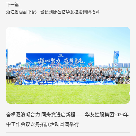
下一篇:
浙江省委副书记、省长刘捷莅临华友控股调研指导
竞进启新程——华友控股集团2026年
华友钴业
作会议龙舟拓展活动圆满举行
2026-07-2