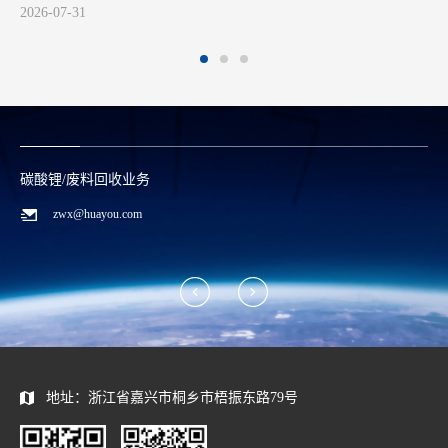
7-31
碳酸锂/废料回收业务
zwx@huayou.com
地址：浙江省嘉兴市桐乡市梧振东路79号