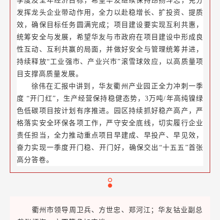
季度及全年经济目标，希望华友继续保持昂扬斗志，充分
发挥龙头企业带动作用，全力以赴稳增长、扩投资、提质
效，确保目标任务圆满完成；项目建设要实现互利共惠，
统筹安全与发展，希望华友与市政府在项目建设中形成良
性互动、互利共赢的局面，并做好安全与管理统筹并进，
持续释放“工业强市、产业兴市”滚雪球效应，以高质量项
目支撑高质量发展。
徐伟在汇报中讲到，华友衢州产业园正全力冲刺一季
度 “开门红”，生产经营保持稳健态势，3万吨/年高纯镍绿
色低碳项目按计划有序推进。园区持续抓好稳产高产，严
格落实安全环保各项工作，严守安全底线，切实履行企业
责任担当，全力推动重点项目早建成、早投产、早见效，
奋力实现一季度开门稳、开门好，确保交出“十五五”首张
高分答卷。
衢州市领导周卫兵、方世忠、郑河江；华友钴业副总