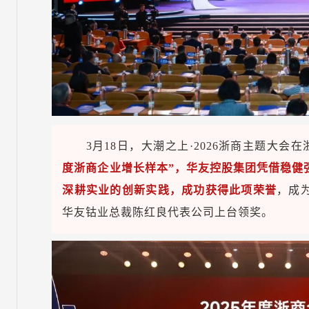
3月18日，大潮之上·2026浙商主题大会
度浙商企业增长样本”，华友控股集团凭借稳健
深耕实业的创新实践，
成功获得此项荣誉
，成
华友钴业总裁陈红良代表公司上台领奖。