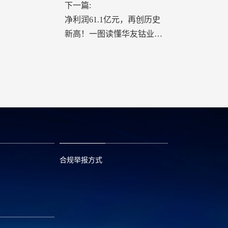
下一篇:
净利润61.1亿元，再创历史
新高！一图读懂华友钴业
2025年年报
合规举报方式
6
0573—88589103
com
report@huayou.com