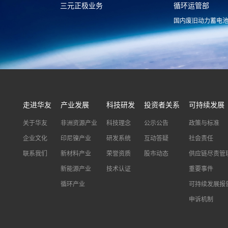
三元正极业务
循环运管部
国内废旧动力蓄电
xnymarket@huayou.com
hyxh@huayou
走进华友
产业发展
科技研发
投资者关系
可持续发展
关于华友
非洲资源产业
科技理念
公示公告
政策与标准
企业文化
印尼镍产业
研发系统
互动答疑
社会责任
联系我们
新材料产业
荣誉资质
股市动态
供应链尽责管
新能源产业
技术认证
重要事件
循环产业
可持续发展报
申诉机制