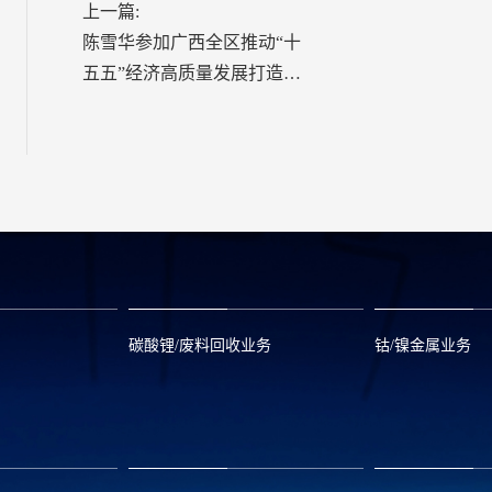
上一篇:
陈雪华参加广西全区推动“十
五五”经济高质量发展打造制
造业十大现代化支柱产业大
会并作交流发言
碳酸锂/废料回收业务
钴/镍金属业务
om
zwx@huayou.com
0573-8858999
qhd@huayou.