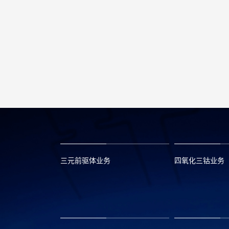
三元前驱体业务
四氧化三钴业务
xclmarket@huayou.com
lvc@huayou.c