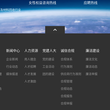
女性权益咨询热线
应聘热线
池及材料回收行业
.com
13486326037
0086-0573-88
新闻中心
人力资源
党建人大
诚信合规
廉洁建设
企业新闻
用人理念
党的建设
合规体系
廉洁文化
行业动态
人才招聘
工会活动
行为准则
廉洁动态
理
媒体报道
人才发展
团的建设
供应商行为准则
廉洁举报
人才激励
合规管理
告
合规动态
合规报告
合规举报