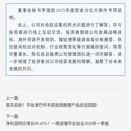
董事会秘书李瑞就2025年度现金分红方案作专项说
明。
会上，公司对会前征集的热点问题进行了解答，并与
投资者进行线上互动交流，投资者围绕公司发展战略目
标、海外资源开发规划、镍钴锂等能源金属价格展望、供
应链风险应对机制、行业政策变化等方面踊跃提问，陈雪
华董事长、陈红良总裁携公司管理团队逐一详尽解答，进
一步增强了投资者对公司经营发展的理解，凝聚了对未来
发展的共识。
上一篇:
首车启航！华友津巴布韦首批硫酸锂产品启运回国！
下一篇:
净利润同比增长99.45%！一图读懂华友钴业2026年一季报