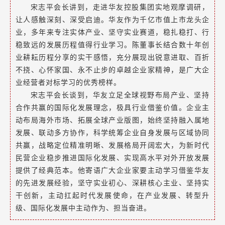
宋志平会长讲到，走进华友控股集团实地观摩调研，
让人感触深刻、深受启迪。华友作为千亿市值上市龙头企
业，多年来专注实体产业、坚守实业赛道，稳扎稳打、行
稳致远的发展历程值得行业学习。陈董事长结合数十年创
业耕耘历程分享的实干感悟，充分展现出锐意进取、百折
不挠、心怀家国、永不止步的卓越企业家精神，是广大企
业经营者对标学习的优秀榜样。
宋志平会长谈到，华友立足全球视野布局产业、坚持
合作共赢的国际化发展理念，极具行业借鉴价值。企业主
动布局海外市场、拓展全球产业版图，始终坚持融入属地
发展、联动多方协作，科学统筹企业自身发展与区域协同
共赢，战略定位精准明晰、发展格局开阔宏大，为新时代
民营企业稳步推进国际化发展、实现高水平对外开放发展
提供了经典范本。他寄语广大企业家要主动学习借鉴华友
的先进发展经验，坚守实业初心、深耕核心主业、坚持实
干创新，主动扛起时代发展使命，在产业发展、转型升
级、国际化发展中主动作为、担当奋进。