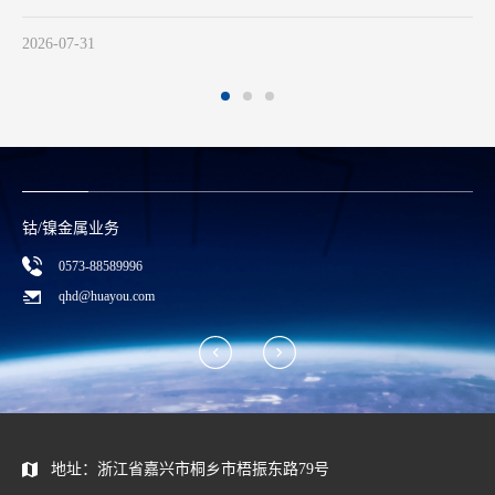
2026-07-29
钴/镍金属业务
0573-88589996
qhd@huayou.com
地址：浙江省嘉兴市桐乡市梧振东路79号