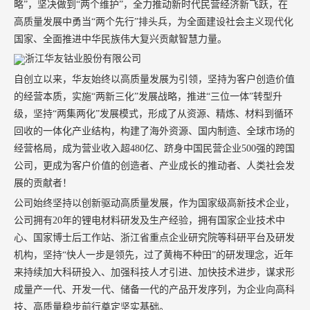
略”，坚决做到“两个维护”，全力推动新时代民营经济新飞跃，在
高质量发展中勇当“两个先行”排头兵，为全面建设社会主义现代化
国家、全面推进中华民族伟大复兴贡献智慧力量。
自创立以来，华友始终以高质量发展为引领，坚持为客户创造价值
的经营本质，实施“两新三化”发展战略，推进“三位一体”转型升
级，坚持“两集两化”发展模式，形成了从资源、精炼、材料到循环
回收的一体化产业结构，构建了海外资源、国内制造、全球市场的
经营格局，成为营业收入超480亿、跻身中国民营企业500强的跨国
公司，更成为客户价值的创造者、产业成长的推动者、人类社会发
展的贡献者！
公司始终坚持以创新驱动高质量发展，作为国家级高新技术企业，
公司拥有20年的锂电材料研发及生产经验，拥有国家企业技术中
心、国家博士后工作站、浙江省重点企业研究院等科研平台及研发
机构，坚持“快人一步是领先，过了黄梅不种田”的研发理念，近年
来持续加大科研投入、加强科技人才引进、加快技术进步，谋求形
成量产一代、开发一代、储备一代的产品开发序列，为企业向高科
技、高质量稳步前行奠定坚实基础。