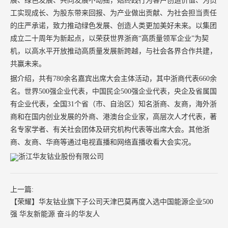
展、绿色发展、共同发展不动摇，始终践行为客户创造价值、为员
工实现成长、为股东带来回报、为产业做出贡献、为社会担当责任
的庄严承诺，致力推动绿色发展、创造人类更加美好未来。以集团
成立二十周年为新起点，以荣获世界浙商“高质量领军企业”为契
机，以高水平开放推动高质量发展新跨越，与社会各界合作共建，
共赢未来。
据介绍，共有780余名嘉宾出席大会主体活动，其中浙商代表660余
名。世界500强企业代表，中国民企500强企业代表，央企及省属国
有企业代表，全国31个省（市、自治区）知名浙商、友商，海外浙
商和在国内创业发展的外商、港澳台企业家，高层次人才代表，著
名专家学者、有关社会团体及研究机构代表等出席大会。其他浙
商、友商、华商等通过电视直播和网络直播收看大会实况。
上一篇:
【荣耀】华友钴业旗下子公司天津巴莫再度入选中国能源企业500
强 华友新能源 奋斗的华友人