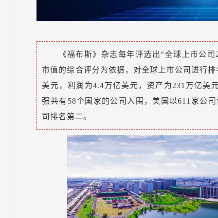
《福布斯》杂志每年评选出“全球上市公司2
市值的综合评分为依据，对全球上市公司进行排名。
美元，利润为4.4万亿美元，资产为231万亿美
强共有58个国家的公司入围，美国以611家公
司排名第二。