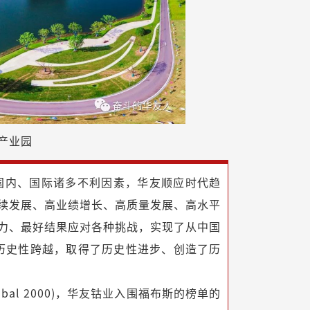
产业园
对国内、国际诸多不利因素，华友顺应时代趋
续发展、高业绩增长、高质量发展、高水平
力、最好结果应对各种挑战，实现了从中国
的历史性跨越，取得了历史性进步、创造了历
bal 2000)，华友钴业入围福布斯的榜单的