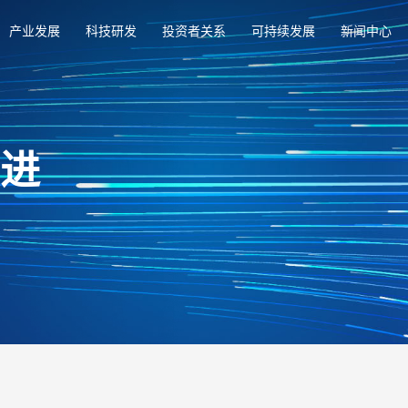
产业发展
科技研发
投资者关系
可持续发展
新闻中心
俱进