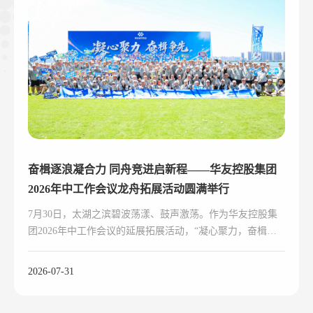
奋楫逐浪凝合力 同舟竞进启新程——华友控股集团
2026年中工作会议龙舟拓展活动圆满举行
7月30日，太湖之滨碧波荡漾、鼓声激荡。作为华友控股集
团2026年中工作会议的延展拓展活动，“凝心聚力，奋楫争
先”龙舟主题拓展活动鸣桨开赛。
2026-07-31