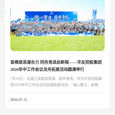
奋楫逐浪凝合力 同舟竞进启新程——华友控股集团
2026年中工作会议龙舟拓展活动圆满举行
7月30日，太湖之滨碧波荡漾、鼓声激荡。作为华友控股集
团2026年中工作会议的延展拓展活动，“凝心聚力，奋楫争
先”龙舟主题拓展活动鸣桨开赛。
2026-07-31