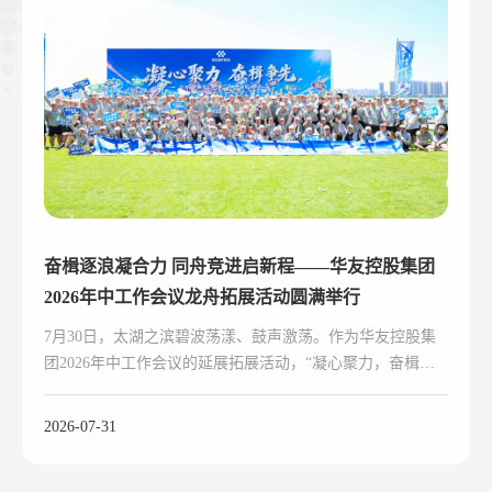
奋楫逐浪凝合力 同舟竞进启新程——华友控股集团
2026年中工作会议龙舟拓展活动圆满举行
7月30日，太湖之滨碧波荡漾、鼓声激荡。作为华友控股集
团2026年中工作会议的延展拓展活动，“凝心聚力，奋楫争
先”龙舟主题拓展活动鸣桨开赛。
2026-07-31