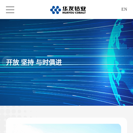
EN
开放 坚持 与时俱进