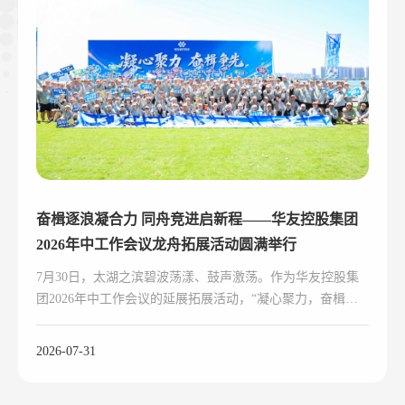
奋楫逐浪凝合力 同舟竞进启新程——华友控股集团
2026年中工作会议龙舟拓展活动圆满举行
7月30日，太湖之滨碧波荡漾、鼓声激荡。作为华友控股集
团2026年中工作会议的延展拓展活动，“凝心聚力，奋楫争
先”龙舟主题拓展活动鸣桨开赛。
2026-07-31