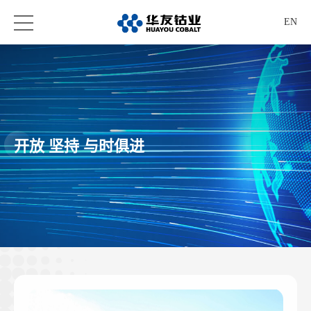
EN
开放 坚持 与时俱进