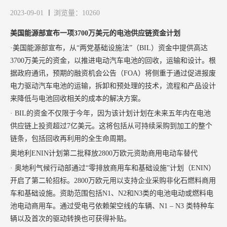
2023-09-01
浏览量：10260
美国能源部宣布一项3700万美元的电池供应链资金计划
·美国能源部宣布，从“两党基础设施法”（BIL）资金中提供高达
3700万美元的资金，以推进电动汽车电池的回收，运输和设计。根
据政府通讯，预期的融资机会公告（FOA）将侧重于通过促进报废
电力驱动汽车电池的运输，拆卸和预处理的技术，流程和产品设计
来降低与电池回收相关的成本的解决方案。
· BIL的资金不仅限于今年，因为该计划计划在未来五年内在电池
供应链上投资超过7亿美元。这将包括从可持续采购到加工的整个
链条，包括回收再利用的全生命周期。
奥地利ENIN计划第二批释放2800万欧元资助商用电动车替代
· 奥地利气候行动部通过“零排放商用车和基础设施”计划（ENIN）
开启了第二轮招标。2800万欧元用以支持企业采购非化石燃料商用
车和基础设施。资助范围包括N1、N2和N3类的电池电动或燃料电
池电动商用车。通过受电弓依赖架空线的车辆、N1 – N3 类特种车
辆以及首次的驱动转换也可获得补贴。