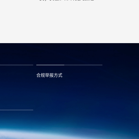
电设施建设
合规举报方式
6
0573—88589103
com
report@huayou.com
585392