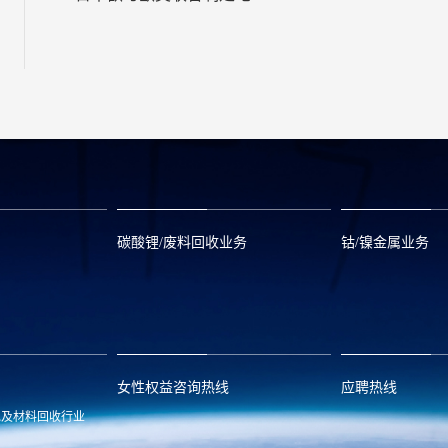
汽车等补贴政策；加州将投
资充电基础设施
碳酸锂/废料回收业务
钴/镍金属业务
om
zwx@huayou.com
0573-8858999
qhd@huayou.
女性权益咨询热线
应聘热线
池及材料回收行业
.com
13486326037
0086-0573-88