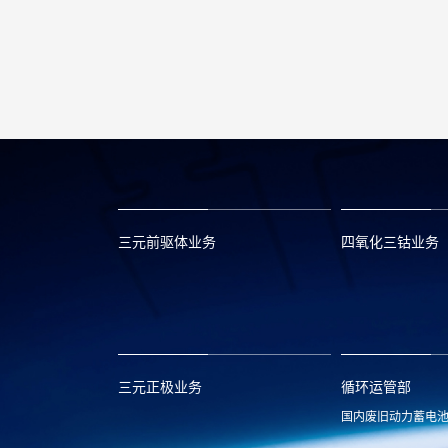
三元前驱体业务
四氧化三钴业务
xclmarket@huayou.com
lvc@huayou.c
三元正极业务
循环运管部
国内废旧动力蓄电
xnymarket@huayou.com
hyxh@huayou