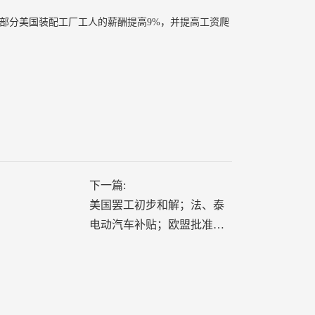
大部分美国装配工厂工人的薪酬提高9%，并提高工资爬
下一篇:
美国罢工初步和解；法、泰
电动汽车补贴；欧盟批准快
速充电业务