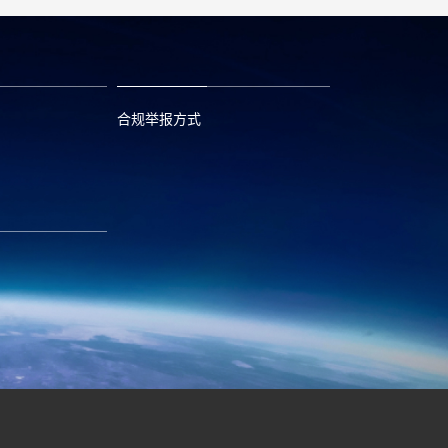
合规举报方式
6
0573—88589103
com
report@huayou.com
585392