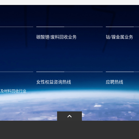
碳酸锂/废料回收业务
钴/镍金属业务
om
zwx@huayou.com
0573-8858999
qhd@huayou.
女性权益咨询热线
应聘热线
池及材料回收行业
.com
13486326037
0086-0573-88