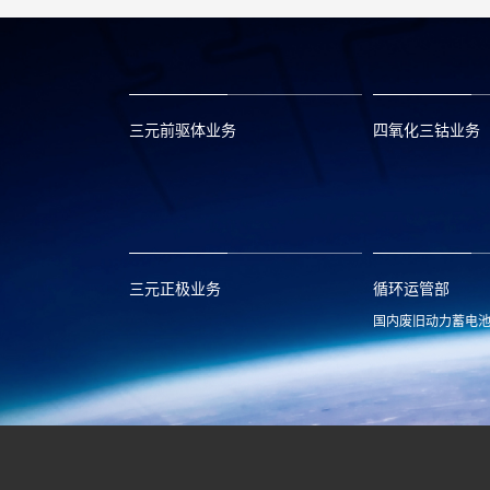
三元前驱体业务
四氧化三钴业务
xclmarket@huayou.com
lvc@huayou.c
三元正极业务
循环运管部
国内废旧动力蓄电
xnymarket@huayou.com
hyxh@huayou