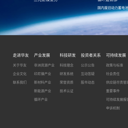
国内废旧动力蓄电
xnymarket@huayou.com
hyxh@huayou
走进华友
产业发展
科技研发
投资者关系
可持续发展
关于华友
非洲资源产业
科技理念
公示公告
政策与标准
企业文化
印尼镍产业
研发系统
互动答疑
社会责任
联系我们
新材料产业
荣誉资质
股市动态
供应链尽责管
新能源产业
技术认证
重要事件
循环产业
可持续发展报
申诉机制