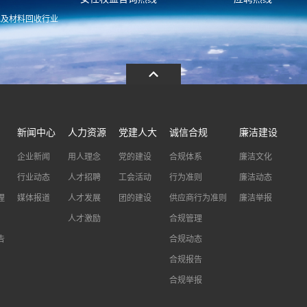
池及材料回收行业
.com
13486326037
0086-0573-88
新闻中心
人力资源
党建人大
诚信合规
廉洁建设
企业新闻
用人理念
党的建设
合规体系
廉洁文化
行业动态
人才招聘
工会活动
行为准则
廉洁动态
理
媒体报道
人才发展
团的建设
供应商行为准则
廉洁举报
人才激励
合规管理
告
合规动态
合规报告
合规举报