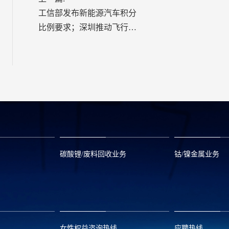
工信部发布新能源汽车积分
比例要求；深圳推动飞行汽
车产业化
碳酸锂/废料回收业务
钴/镍金属业务
om
zwx@huayou.com
0573-8858999
qhd@huayou.
女性权益咨询热线
应聘热线