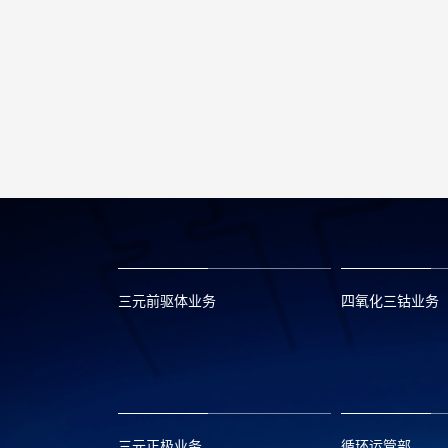
三元前驱体业务
四氧化三钴业务
xclmarket@huayou.com
lvc@huayou.c
三元正极业务
循环运管部