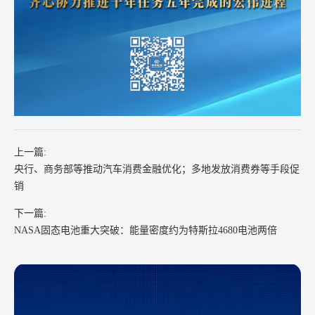
上一篇:
央行、商务部等推动汽车消费金融优化；多地发放消费券等手段促
销
下一篇:
NASA固态电池重大突破：能量密度约为特斯拉4680电池两倍