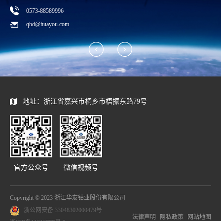
0573-88589996
qhd@huayou.com
地址：浙江省嘉兴市桐乡市梧振东路79号
官方公众号
微信视频号
Copyright © 2023 浙江华友钴业股份有限公司
浙公网安备 33048302000479号
法律声明
隐私政策
网站地图