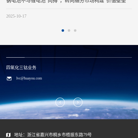
电池不与锂电池“肉搏”，转向细分市场构建“价值壁垒”
300
5-10-17
2025-1
碳酸锂/废料回收业务
zwx@huayou.com
地址：浙江省嘉兴市桐乡市梧振东路79号