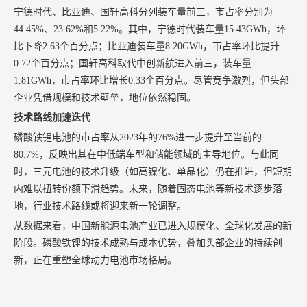
宁德时代、比亚迪、国轩高科分列装车量前三，市占率分别为
44.45%、23.62%和5.22%。其中，宁德时代装车量15.43GWh，环
比下降2.63个百分点；比亚迪装车量8.20GWh，市占率环比提升
0.72个百分点；国轩高科取代中创新航进入前三，装车量
1.81GWh，市占率环比增长0.33个百分点。尽管竞争激烈，但头部
企业凭借规模和技术壁垒，地位依然稳固。
技术路线加速迭代
磷酸铁锂电池的市占率从2023年的76%进一步提升至当前的
80.7%，反映出其在中低端车型和储能领域的主导地位。与此同
时，三元电池的技术升级（如高镍化、单晶化）仍在推进，但短期
内难以扭转份额下滑趋势。未来，随着固态电池等新技术逐步落
地，行业技术路线或将迎来新一轮调整。
从数据来看，中国新能源电池产业已进入规模化、全球化发展的新
阶段。磷酸铁锂的技术成熟与成本优势，叠加头部企业的持续创
新，正在重塑全球动力电池市场格局。