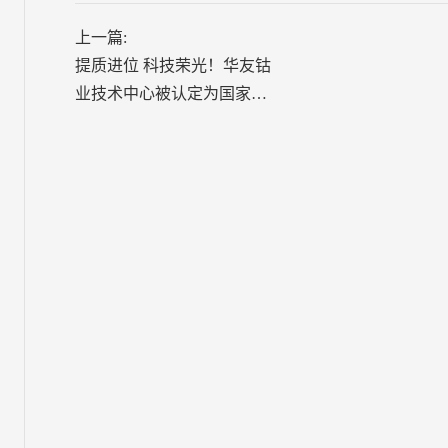
上一篇:
提质进位 科技荣光！华友钴
业技术中心被认定为国家企
业技术中心！