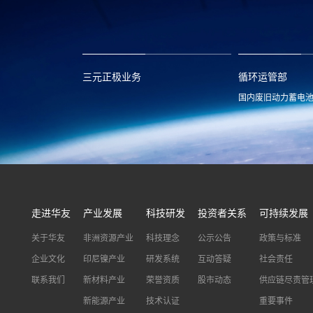
三元正极业务
循环运管部
国内废旧动力蓄电
xnymarket@huayou.com
hyxh@huayou
走进华友
产业发展
科技研发
投资者关系
可持续发展
关于华友
非洲资源产业
科技理念
公示公告
政策与标准
企业文化
印尼镍产业
研发系统
互动答疑
社会责任
联系我们
新材料产业
荣誉资质
股市动态
供应链尽责管
新能源产业
技术认证
重要事件