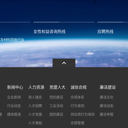
qhd@huayou.
女性权益咨询热线
应聘热线
池及材料回收行业
.com
13486326037
0086-0573-88
新闻中心
人力资源
党建人大
诚信合规
廉洁建设
企业新闻
用人理念
党的建设
合规体系
廉洁文化
行业动态
人才招聘
工会活动
行为准则
廉洁动态
理
媒体报道
人才发展
团的建设
供应商行为准则
廉洁举报
人才激励
合规管理