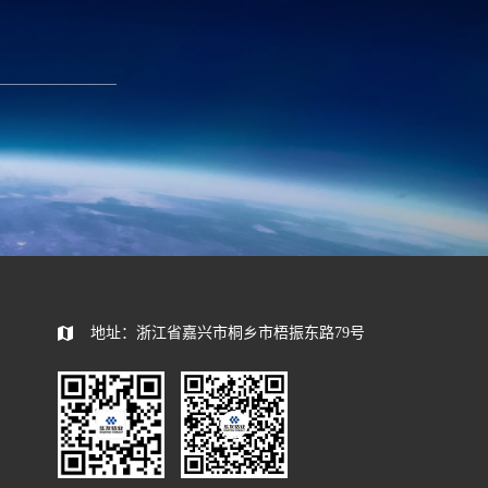
com
report@huayou.com
585392
地址：浙江省嘉兴市桐乡市梧振东路79号