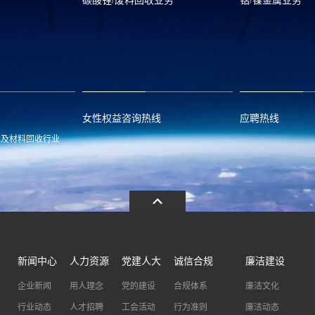
碳酸锂/废料回收业务
钴/镍金属业务
om
zwx@huayou.com
0573-8858999
qhd@huayou.
女性权益咨询热线
应聘热线
池及材料回收行业
.com
13486326037
0086-0573-88
新闻中心
人力资源
党建人大
诚信合规
廉洁建设
企业新闻
用人理念
党的建设
合规体系
廉洁文化
行业动态
人才招聘
工会活动
行为准则
廉洁动态