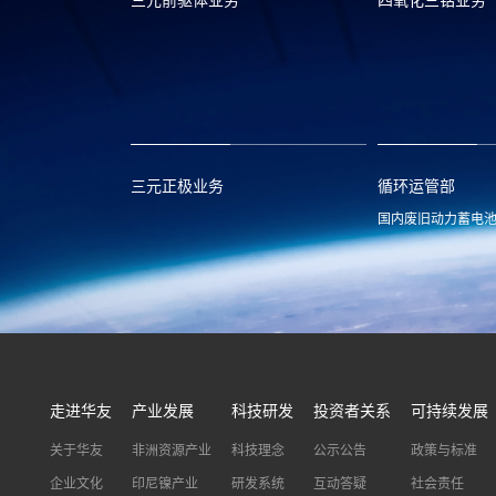
三元前驱体业务
四氧化三钴业务
xclmarket@huayou.com
lvc@huayou.c
三元正极业务
循环运管部
国内废旧动力蓄电
xnymarket@huayou.com
hyxh@huayou
走进华友
产业发展
科技研发
投资者关系
可持续发展
关于华友
非洲资源产业
科技理念
公示公告
政策与标准
企业文化
印尼镍产业
研发系统
互动答疑
社会责任