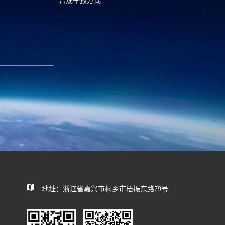
合规举报方式
6
0573—88589103
com
report@huayou.com
585392
地址：浙江省嘉兴市桐乡市梧振东路79号